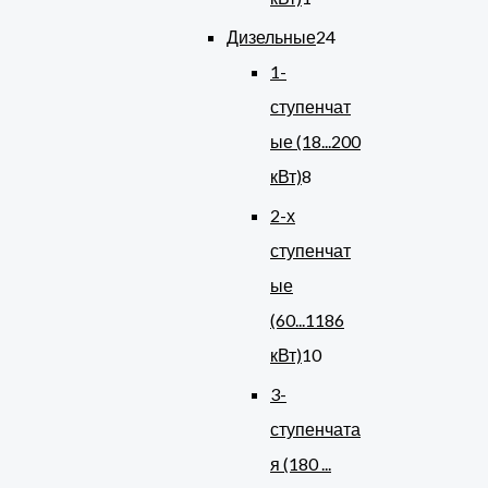
Дизельные
24
1-
ступенчат
ые (18...200
кВт)
8
2-х
ступенчат
ые
(60...1186
кВт)
10
3-
ступенчата
я (180 ...