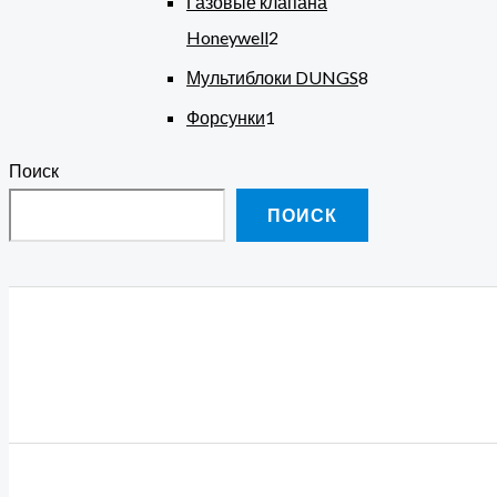
Газовые клапана
Honeywell
2
Мультиблоки DUNGS
8
Форсунки
1
Поиск
ПОИСК