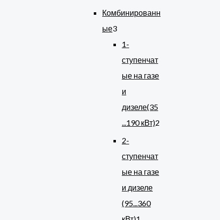
Комбинированн
ые
3
1-
ступенчат
ые на газе
и
дизеле(35
...190 кВт)
2
2-
ступенчат
ые на газе
и дизеле
(95...360
кВт)
1