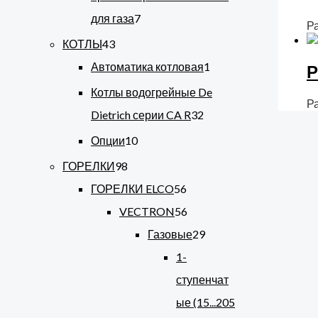
для газа
7
Р
КОТЛЫ
43
Автоматика котловая
1
Р
Котлы водогрейные De
Р
Dietrich серии CA R
32
Опции
10
ГОРЕЛКИ
98
ГОРЕЛКИ ELCO
56
VECTRON
56
Газовые
29
1-
ступенчат
ые (15...205