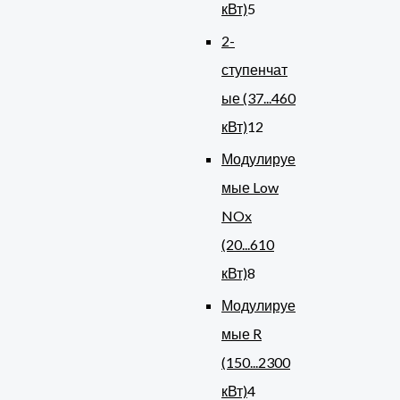
кВт)
5
2-
ступенчат
ые (37...460
кВт)
12
Модулируе
мые Low
NOx
(20...610
кВт)
8
Модулируе
мые R
(150...2300
кВт)
4