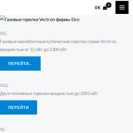
Перейти
MAI
0
€
к
ME
содержимому
VG
Газовые моноблочные кубические горелки серии Vectron,
мощностью от 15 кВт до 2300 кВт
ПЕРЕЙТИ...
VGL
Двухтопливные горелки мощностью до 2050 кВт
ПЕРЕЙТИ
VL