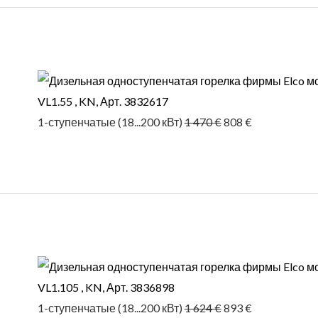
Первоначальная
Текущая
цена
цена:
составляла
808 €.
1 470 €.
VL1.55 , KN, Арт. 3832617
1-ступенчатые (18...200 кВт)
1 470
€
808
€
Первоначальная
Текущая
цена
цена:
составляла
893 €.
1 624 €.
VL1.105 , KN, Арт. 3836898
1-ступенчатые (18...200 кВт)
1 624
€
893
€