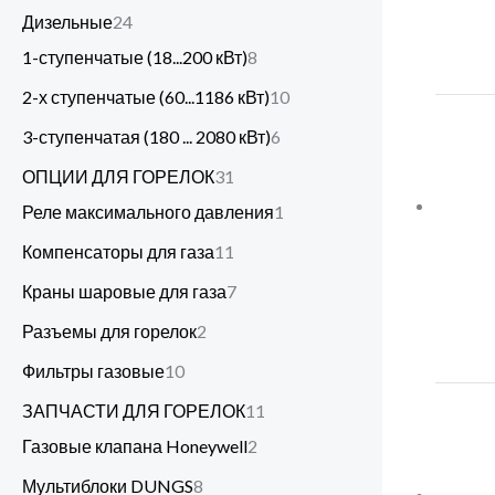
Дизельные
24
1-ступенчатые (18...200 кВт)
8
2-х ступенчатые (60...1186 кВт)
10
3-ступенчатая (180 ... 2080 кВт)
6
ОПЦИИ ДЛЯ ГОРЕЛОК
31
Реле максимального давления
1
Компенсаторы для газа
11
Краны шаровые для газа
7
Разъемы для горелок
2
Фильтры газовые
10
ЗАПЧАСТИ ДЛЯ ГОРЕЛОК
11
Газовые клапана Honeywell
2
Мультиблоки DUNGS
8