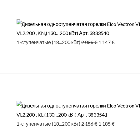
цена
цена:
составляла
1 147 €.
2 086 €.
VL2.200 , KN,(130…200 кВт) Арт. 3833540
1-ступенчатые (18...200 кВт)
2 086
€
1 147
€
Первоначальная
Текущая
цена
цена:
составляла
1 185 €.
2 156 €.
VL2.200 , KL,(130…200 кВт) Арт. 3833541
1-ступенчатые (18...200 кВт)
2 156
€
1 185
€