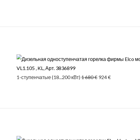
Первоначальная
Текущая
цена
цена:
составляла
924 €.
1 680 €.
VL1.105 , KL, Арт. 3836899
1-ступенчатые (18...200 кВт)
1 680
€
924
€
Первоначальная
Текущая
цена
цена:
составляла
1 101 €.
2 002 €.