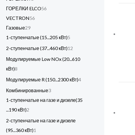
ГОРЕЛКИ ELCO
56
VECTRON
56
Газовые
29
1-ступенчатые (15...205 кВт)
5
2-ступенчатые (37...460 кВт)
12
Модулируемые Low NOx (20...610
кВт)
8
Модулируемые R (150...2300 кВт)
4
Комбинированные
3
1-ступенчатые на газе и дизеле(35
...190 кВт)
2
2-ступенчатые на газе и дизеле
(95...360 кВт)
1