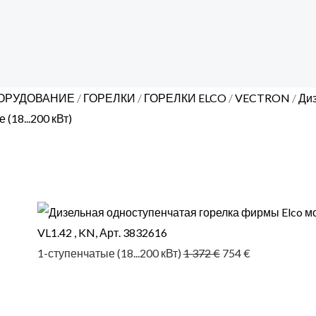
Цены:
по
возрастанию
ОРУДОВАНИЕ
/
ГОРЕЛКИ
/
ГОРЕЛКИ ELCO
/
VECTRON
/
Ди
(18...200 кВт)
Первоначальная
Текущая
(8)
цена
цена:
составляла
754 €.
1 372 €.
VL1.42 , KN, Арт. 3832616
1-ступенчатые (18...200 кВт)
1 372
€
754
€