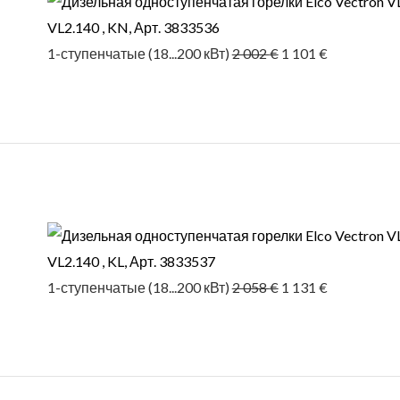
VL2.140 , KN, Арт. 3833536
1-ступенчатые (18...200 кВт)
2 002
€
1 101
€
Первоначальная
Текущая
цена
цена:
составляла
1 131 €.
2 058 €.
VL2.140 , KL, Арт. 3833537
1-ступенчатые (18...200 кВт)
2 058
€
1 131
€
Первоначальная
Текущая