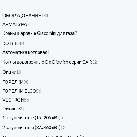
ОБОРУДОВАНИЕ
141
АРМАТУРА
7
Краны шаровые Giacomini для газа
7
КОТЛЫ
43
Автоматика котловая
1
Котлы водогрейные De Dietrich серии CA R
32
Опции
10
ГОРЕЛКИ
98
ГОРЕЛКИ ELCO
56
VECTRON
56
Газовые
29
1-ступенчатые (15...205 кВт)
5
2-ступенчатые (37...460 кВт)
12