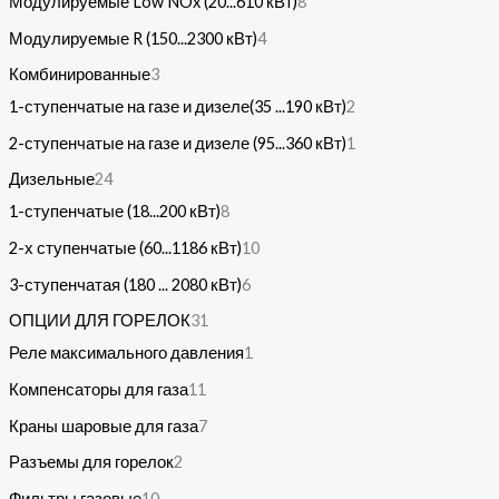
Модулируемые Low NOx (20...610 кВт)
8
Модулируемые R (150...2300 кВт)
4
Комбинированные
3
1-ступенчатые на газе и дизеле(35 ...190 кВт)
2
2-ступенчатые на газе и дизеле (95...360 кВт)
1
Дизельные
24
1-ступенчатые (18...200 кВт)
8
2-х ступенчатые (60...1186 кВт)
10
3-ступенчатая (180 ... 2080 кВт)
6
ОПЦИИ ДЛЯ ГОРЕЛОК
31
Реле максимального давления
1
Компенсаторы для газа
11
Краны шаровые для газа
7
Разъемы для горелок
2
Фильтры газовые
10