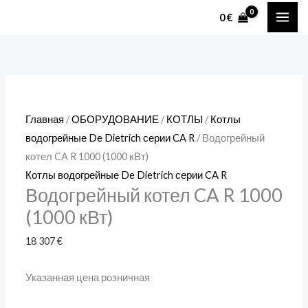
Перейти
Количество
MAI
0
€
к
товара
ME
содержимому
Водогрейный
котел
CA
R
Главная
/
ОБОРУДОВАНИЕ
/
КОТЛЫ
/
Котлы
1000
водогрейные De Dietrich серии CA R
/ Водогрейный
(1000
котел CA R 1000 (1000 кВт)
кВт)
Котлы водогрейные De Dietrich серии CA R
Водогрейный котел CA R 1000
(1000 кВт)
18 307
€
Указанная цена розничная