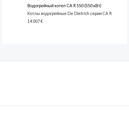
Водогрейный котел CA R 550 (550 кВт)
Котлы водогрейные De Dietrich серии CA R
14 007
€