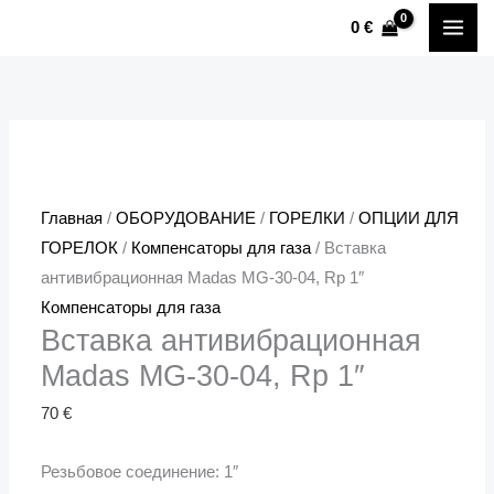
Перейти
Количество
MAI
0
€
к
товара
ME
содержимому
Вставка
антивибрационная
Madas
MG-
30-
Главная
/
ОБОРУДОВАНИЕ
/
ГОРЕЛКИ
/
ОПЦИИ ДЛЯ
04,
ГОРЕЛОК
/
Компенсаторы для газа
/ Вставка
Rp
антивибрационная Madas MG-30-04, Rp 1″
1"
Компенсаторы для газа
Вставка антивибрационная
Madas MG-30-04, Rp 1″
70
€
Резьбовое соединение: 1″