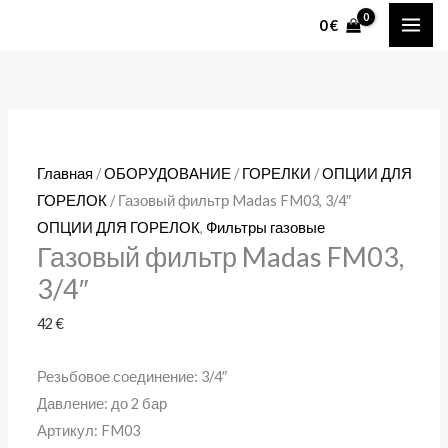
Перейти
Количество
MAI
0
€
к
товара
ME
содержимому
Газовый
фильтр
Madas
FM03,
Главная
/
ОБОРУДОВАНИЕ
/
ГОРЕЛКИ
/
ОПЦИИ ДЛЯ
3/4″
ГОРЕЛОК
/ Газовый фильтр Madas FM03, 3/4″
ОПЦИИ ДЛЯ ГОРЕЛОК
,
Фильтры газовые
Газовый фильтр Madas FM03,
3/4″
42
€
Резьбовое соединение: 3/4″
Давление: до 2 бар
Артикул: FM03