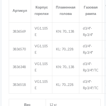
Корпус
Пламенная
Газовая
Артикул
горелки
голова
рампа
VG1.105
d3/4"-
3836569
KN: 70...138
E
Rp3/4"
VG1.105
d3/4"-
3836570
KL: 70...228
E
Rp3/4"
VG1.105
d3/4"-
3836348
KN: 70...138
E
Rp3/4"/TC
VG1.105
d3/4"-
3836518
KL: 70...228
E
Rp3/4"/TC
Вес
12 кг