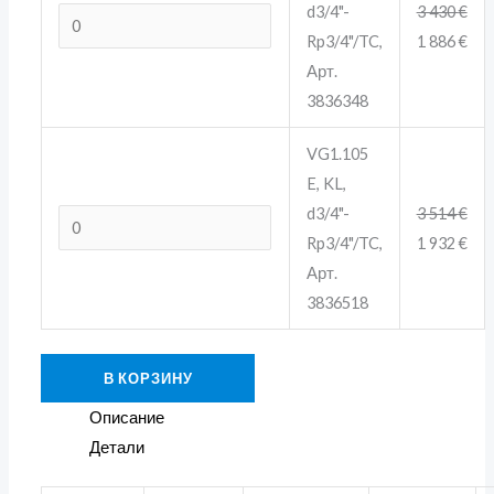
d3/4"-
3 430
€
Rp3/4"/TC,
1 886
€
Арт.
3836348
VG1.105
E, KL,
d3/4"-
3 514
€
Rp3/4"/TC,
1 932
€
Арт.
3836518
В КОРЗИНУ
Описание
Детали