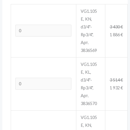
VG1.105
E, KN,
d3/4"-
3 430
€
Rp3/4",
1 886
€
Арт.
3836569
VG1.105
E, KL,
d3/4"-
3 514
€
Rp3/4",
1 932
€
Арт.
3836570
VG1.105
E, KN,