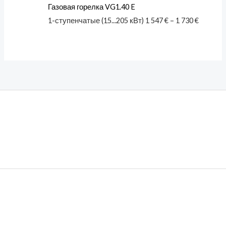
Газовая горелка VG1.40 E
1-ступенчатые (15...205 кВт)
1 547
€
–
1 730
€