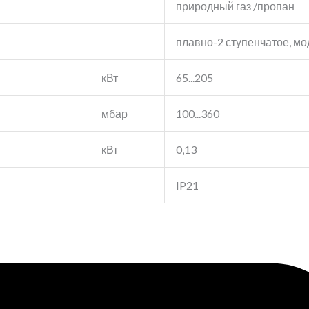
природный газ /пропан
плавно-2 ступенчатое, м
кВт
65...205
мбар
100...360
кВт
0,13
IP21