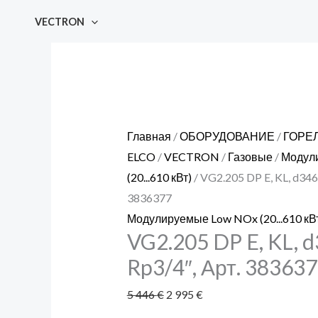
Перейти
Количество
Первоначальная
Текущая
VECTRON
к
товара
цена
цена:
содержимому
VG2.205
составляла
2 995 €.
DP
5 446 €.
E,
KL,
d346-
Главная
/
ОБОРУДОВАНИЕ
/
ГОРЕ
3/4"-
ELCO
/
VECTRON
/
Газовые
/
Модул
Rp3/4",
(20...610 кВт)
/ VG2.205 DP E, KL, d346
Арт.
3836377
3836377
Модулируемые Low NOx (20...610 кВ
VG2.205 DP E, KL, d
Rp3/4″, Арт. 38363
5 446
€
2 995
€