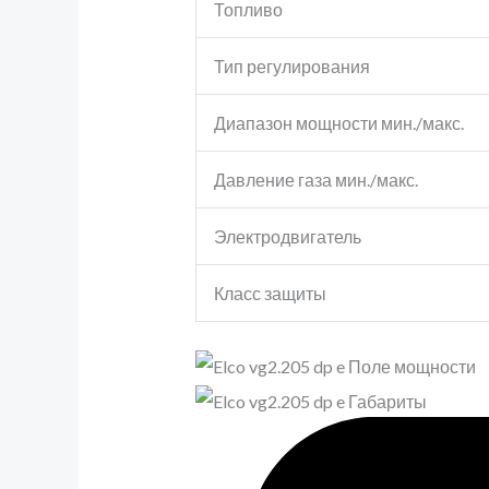
Топливо
Тип регулирования
Диапазон мощности мин./макс.
Давление газа мин./макс.
Электродвигатель
Класс защиты