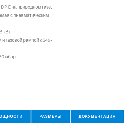
DP E на природном газе,
емая с пневматическим
 кВт.
 и газовой рампой d346-
60 мбар
МОЩНОСТИ
РАЗМЕРЫ
ДОКУМЕНТАЦИЯ