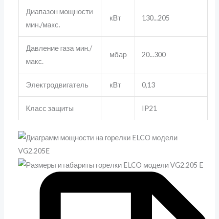
Диапазон мощности
кВт
130...205
мин./макс.
Давление газа мин./
мбар
20...300
макс.
Электродвигатель
кВт
0,13
Класс защиты
IP21