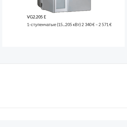
VG2.205 E
1-ступенчатые (15...205 кВт)
2 340
€
–
2 571
€