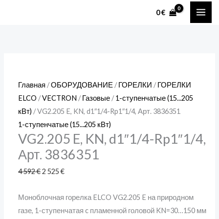
Перейти
Количество
Первоначальная
Текущая
Диапаз
Диапаз
Диапаз
MAI
0
€
к
товара
цена
цена:
цен:
цен:
цен:
ME
содержимому
VG2.205
составляла
2 525 €.
1 886 €
1 570 €
2 340 €
E,
4 592 €.
–
–
–
KN,
1 932 €
1 632 €
2 571 €
d1"1/4-
Главная
/
ОБОРУДОВАНИЕ
/
ГОРЕЛКИ
/
ГОРЕЛКИ
Rp1"1/4,
ELCO
/
VECTRON
/
Газовые
/
1-ступенчатые (15...205
Арт.
кВт)
/ VG2.205 E, KN, d1″1/4-Rp1″1/4, Арт. 3836351
3836351
1-ступенчатые (15...205 кВт)
VG2.205 E, KN, d1″1/4-Rp1″1/4,
Арт. 3836351
4 592
€
2 525
€
Моноблочная горелка ELCO VG2.205 E на природном
газе, 1-ступенчатая c пламенной головой KN=30…150 мм