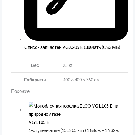
Список запчастей VG2.205 E Скачать (0,83 МБ)
Вес
25 кг
Габариты
400 × 400 × 760 см
Похожие
VG1.105 E
1-ступенчатые (15...205 кВт)
1 886
€
–
1 932
€