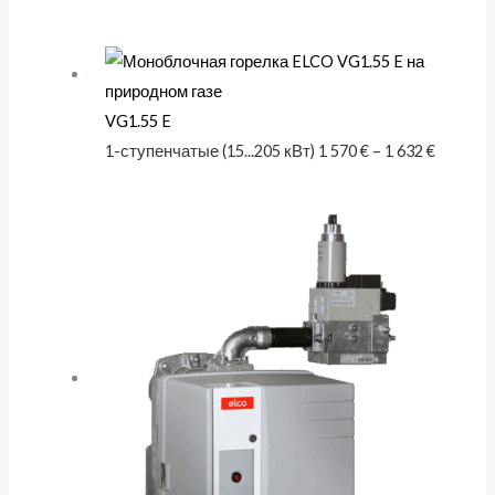
VG1.55 E
1-ступенчатые (15...205 кВт)
1 570
€
–
1 632
€