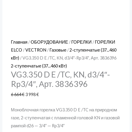
Главная
/
ОБОРУДОВАНИЕ
/
ГОРЕЛКИ
/
ГОРЕЛКИ
ELCO
/
VECTRON
/
Газовые
/
2-ступенчатые (37...460
кВт)
/ VG3.350 D E /TC, KN, d3/4″-Rp3/4″, Арт. 3836396
2-ступенчатые (37...460 кВт)
VG3.350 D E /TC, KN, d3/4″-
Rp3/4″, Арт. 3836396
6 664
€
3 998
€
Моноблочная горелка VG3.350 D E /TC на природном
газе, 2-ступенчатая c пламенной головой KN и газовой
рампой d26 — 3/4″ — Rp3/4″