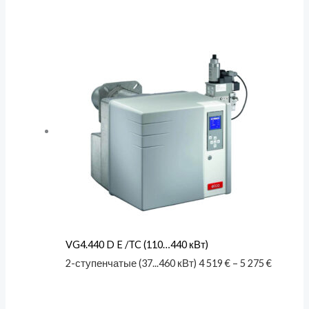
VG4.440 D E /TC (110…440 кВт)
2-ступенчатые (37...460 кВт)
4 519
€
–
5 275
€