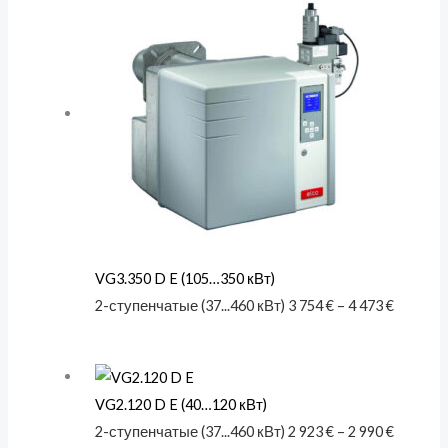
VG3.350 D E (105…350 кВт)
2-ступенчатые (37...460 кВт)
3 754
€
–
4 473
€
VG2.120 D E (40…120 кВт)
2-ступенчатые (37...460 кВт)
2 923
€
–
2 990
€