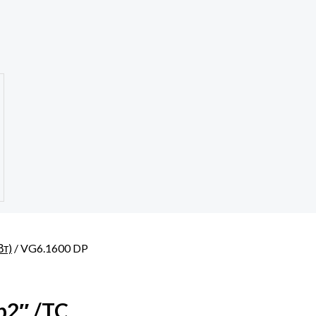
Вт)
/ VG6.1600 DP
p2″ /TC,