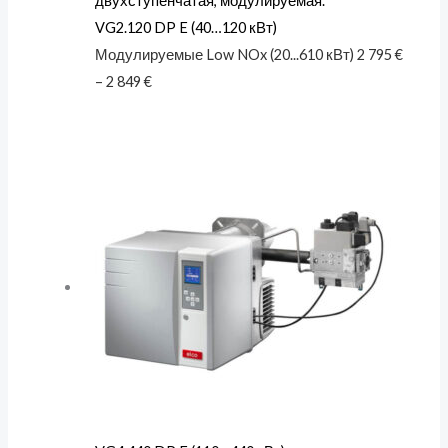
VG2.120 DP E (40…120 кВт)
Модулируемые Low NOx (20...610 кВт)
2 795
€
–
2 849
€