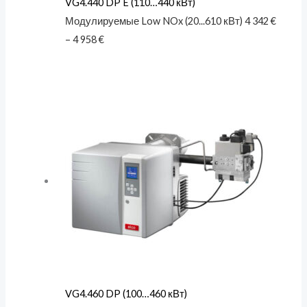
VG4.440 DP E (110…440 кВт)
Модулируемые Low NOx (20...610 кВт)
4 342
€
–
4 958
€
VG4.460 DP (100…460 кВт)