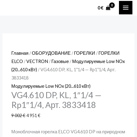
Перейти
Количество
Первоначальная
Текущая
Диапазон
Диапазон
Диапазон
Первоначальная
Текущая
MAI
0
€
к
товара
цена
цена:
цен:
цен:
цен:
цена
цена:
ME
содержимому
VG4.610
составляла
4 951 €.
2 795 €
4 342 €
4 319 €
составляла
319 €.
DP,
9 002 €.
–
–
–
581 €.
KL,
2 849 €
4 958 €
4 928 €
1"1/4
Главная
/
ОБОРУДОВАНИЕ
/
ГОРЕЛКИ
/
ГОРЕЛКИ
-
ELCO
/
VECTRON
/
Газовые
/
Модулируемые Low NOx
Rp1"1/4,
(20...610 кВт)
/ VG4.610 DP, KL, 1″1/4 — Rp1″1/4, Арт.
Арт.
3833418
3833418
Модулируемые Low NOx (20...610 кВт)
VG4.610 DP, KL, 1″1/4 —
Rp1″1/4, Арт. 3833418
9 002
€
4 951
€
Моноблочная горелка ELCO VG4.610 DP на природном