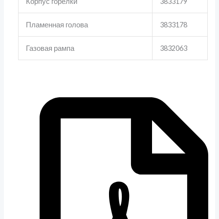
Корпус горелки
3833179
Пламенная голова
3833178
Газовая рампа
3832063