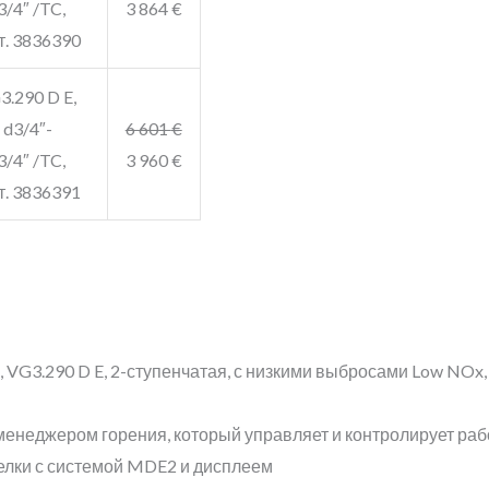
3/4″ /TC,
3 864
€
т. 3836390
3.290 D E,
 d3/4″-
6 601
€
3/4″ /TC,
3 960
€
т. 3836391
я, VG3.290 D E, 2-ступенчатая, с низкими выбросами Low NOx
неджером горения, который управляет и контролирует рабо
елки с системой MDE2 и дисплеем