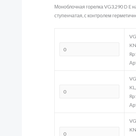
Моноблочная горелка VG3.290 D E на
ступенчатая, с контролем герметичн
VG
KN,
Rp
Ар
VG
KL,
Rp
Ар
VG
KN