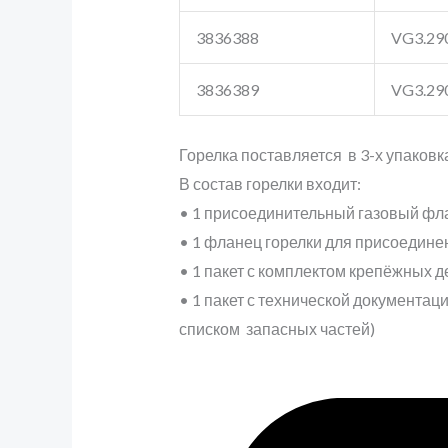
3836388
VG3.290
3836389
VG3.290
Горелка поставляется в 3-х упаковка
В состав горелки входит:
• 1 присоединительный газовый фл
• 1 фланец горелки для присоединен
• 1 пакет с комплектом крепёжных 
• 1 пакет с технической документац
списком запасных частей)