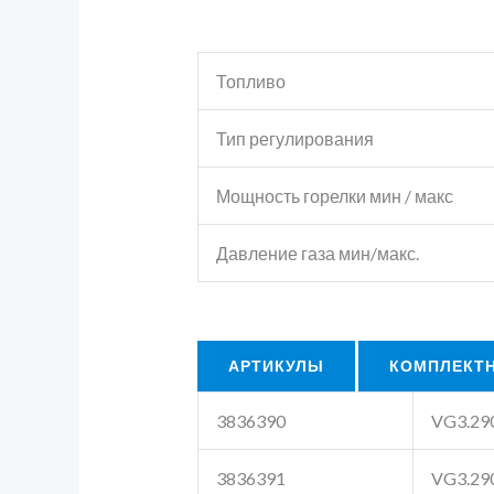
Топливо
Тип регулирования
Мощность горелки мин / макс
Давление газа мин/макс.
АРТИКУЛЫ
КОМПЛЕКТ
3836390
VG3.290
3836391
VG3.290