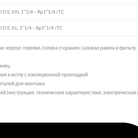
 D E, KN, 1″1/4 – Rp1″1/4 /TC
 D E, KL, 1″1/4 – Rp1″1/4 /TC
х: корпус горелки, голова сгорания, газовая рампа и фильтр.
анец
ия к котлу с изоляционной прокладкой
деталей для монтажа
ией (инструкция, технические характеристики, электрическая