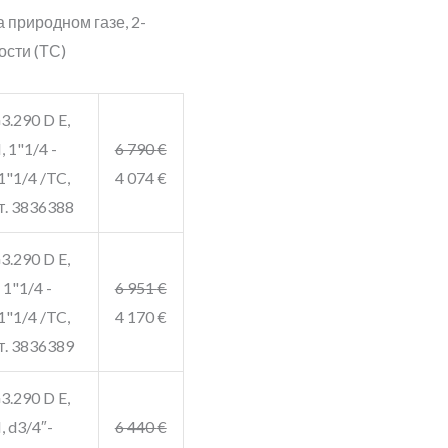
 природном газе, 2-
ости (ТС)
3.290 D E,
 1"1/4 -
6 790
€
1"1/4 /TC,
4 074
€
т. 3836388
3.290 D E,
 1"1/4 -
6 951
€
1"1/4 /TC,
4 170
€
т. 3836389
3.290 D E,
, d3/4″-
6 440
€